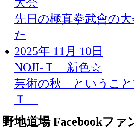
大会
先日の極真拳武會の大
た
2025年 11月 10日
NOJI‐Ｔ 新色☆
芸術の秋 ということで
Ｔ
野地道場 Facebookフ