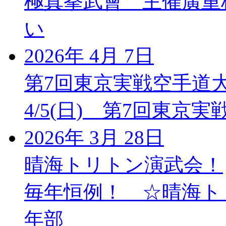
極真拳武會 主催廣重
い
2026年 4月 7日
第7回東京実戦空手道
4/5(日) 第7回東
2026年 3月 28日
晴海トリトン演武会！
毎年恒例！ ☆晴海ト
年部