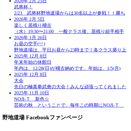
2026年 2月 25日
武将杯！
2/23 武将杯野地道場からは30名以上が参戦！！勝ち
2026年 2月 5日
楽しく居残り稽古
（水）19:30〜21:00 一般クラス後、居残り組手相手
2026年 1月 26日
お昼の空手(^^)
野地道場は、平日お昼から23時まで！各クラス盛り上
2025年 12月 8日
年末年始の休館日
年内は、12/28(日)が稽古納めです。年始は、1/5(月)
2025年 12月 8日
大会
先日の極真拳武會の大会！みんな頑張ってくれました
2025年 11月 10日
NOJI‐Ｔ 新色☆
芸術の秋 ということで、毎年この時期にNOJI‐Ｔ
野地道場 Facebookファンページ