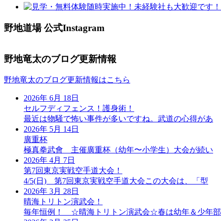
野地道場 公式Instagram
野地竜太のブログ更新情報
野地竜太のブログ更新情報はこちら
2026年 6月 18日
セルフディフェンス！護身術！
最近は物騒で怖い事件が多いですね。武道の心得があ
2026年 5月 14日
廣重杯
極真拳武會 主催廣重杯（幼年〜小学生）大会が続い
2026年 4月 7日
第7回東京実戦空手道大会！
4/5(日) 第7回東京実戦空手道大会この大会は、「型
2026年 3月 28日
晴海トリトン演武会！
毎年恒例！ ☆晴海トリトン演武会☆春は幼年＆少年部