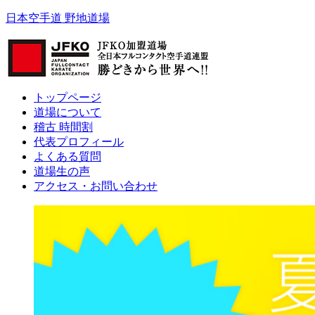
日本空手道 野地道場
トップページ
道場について
稽古 時間割
代表プロフィール
よくある質問
道場生の声
アクセス・お問い合わせ